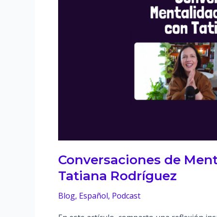
Conversaciones de Ment
Tatiana Rodríguez
Blog
,
Español
,
Podcast