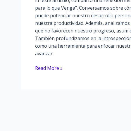
En este artículo, comparto una reflexión ins
para lo que Venga”. Conversamos sobre cóm
puede potenciar nuestro desarrollo personal
nuestra productividad. Además, analizamos l
que no favorecen nuestro progreso, asumien
También profundizamos en la introspecció
como una herramienta para enfocar nuestra
avanzar.
Conversaciones
Read More »
de
Mentalidad
de
Crecimiento
con
Tatiana
Rodríguez