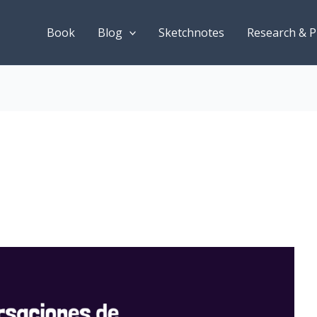
Book
Blog
Sketchnotes
Research & P