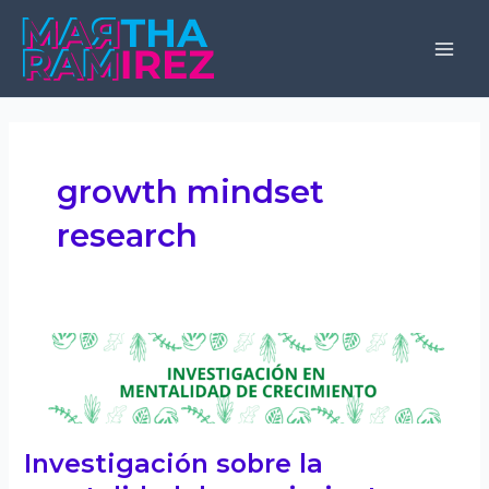
Skip
to
Mai
content
Men
growth mindset
research
Investigación sobre la